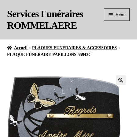
Services Funéraires
Menu
ROMMELAERE
Pompes Funèbres & Marbrerie ROMMELAERE
Accueil
PLAQUES FUNERAIRES & ACCESSOIRES
PLAQUE FUNERAIRE PAPILLONS 55942C
MARBRERIE FUNÉRAIRE
BOUTIQUE
NOTRE ACCOMPAGNEMENT
INFO FUNERAIRE
CONTACT
AVIS DE DECES